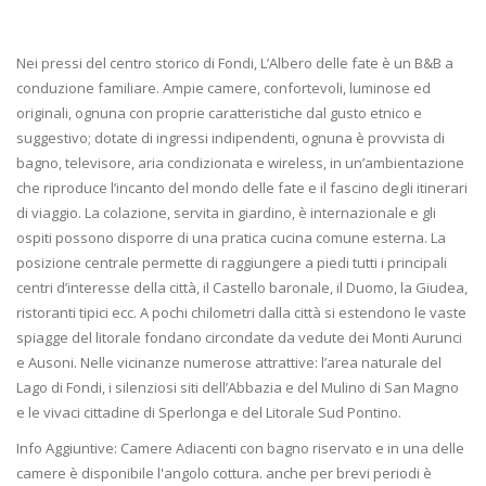
Nei pressi del centro storico di Fondi, L’Albero delle fate è un B&B a
conduzione familiare. Ampie camere, confortevoli, luminose ed
originali, ognuna con proprie caratteristiche dal gusto etnico e
suggestivo; dotate di ingressi indipendenti, ognuna è provvista di
bagno, televisore, aria condizionata e wireless, in un’ambientazione
che riproduce l’incanto del mondo delle fate e il fascino degli itinerari
di viaggio. La colazione, servita in giardino, è internazionale e gli
ospiti possono disporre di una pratica cucina comune esterna. La
posizione centrale permette di raggiungere a piedi tutti i principali
centri d’interesse della città, il Castello baronale, il Duomo, la Giudea,
ristoranti tipici ecc. A pochi chilometri dalla città si estendono le vaste
spiagge del litorale fondano circondate da vedute dei Monti Aurunci
e Ausoni. Nelle vicinanze numerose attrattive: l’area naturale del
Lago di Fondi, i silenziosi siti dell’Abbazia e del Mulino di San Magno
e le vivaci cittadine di Sperlonga e del Litorale Sud Pontino.
Info Aggiuntive: Camere Adiacenti con bagno riservato e in una delle
camere è disponibile l'angolo cottura. anche per brevi periodi è