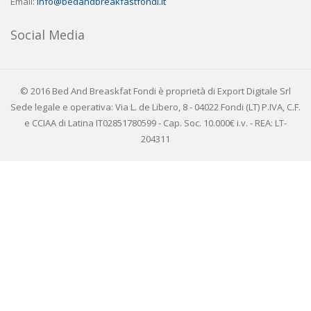
Email:
info@bedandbreakfastfondi.it
Social Media
© 2016 Bed And Breaskfat Fondi è proprietà di Export Digitale Srl
Sede legale e operativa: Via L. de Libero, 8 - 04022 Fondi (LT) P.IVA, C.F.
e CCIAA di Latina IT02851780599 - Cap. Soc. 10.000€ i.v. - REA: LT-
204311