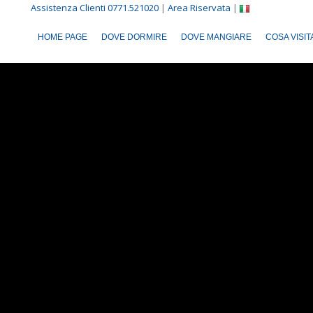
Assistenza Clienti 0771.521020
|
Area Riservata
|
HOME PAGE
DOVE DORMIRE
DOVE MANGIARE
COSA VISI