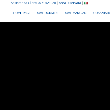
Assistenza Clienti 0771.521020
|
Area Riservata
|
HOME PAGE
DOVE DORMIRE
DOVE MANGIARE
COSA VISI